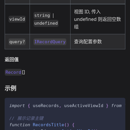
视图 ID, 传入
|
string
undefined 则返回空数
viewId
undefined
组
查询配置参数
query?
IRecordQuery
返回值
[]
Record
示例
import
{
 useRecords
,
 useActiveViewId 
}
from
'@
// 展示记录主键
function
RecordsTitle
(
)
{