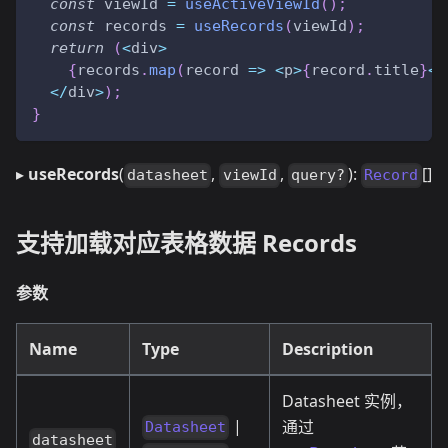
const
 viewId 
=
useActiveViewId
(
)
;
const
 records 
=
useRecords
(
viewId
)
;
return
(
<
div
>
{
records
.
map
(
record
=>
<
p
>
{
record
.
title
}
<
/
<
/
div
>
)
;
}
▸
useRecords
(
,
,
):
[]
datasheet
viewId
query?
Record
支持加载对应表格数据 Records
参数
Name
Type
Description
Datasheet 实例，
|
通过
Datasheet
datasheet