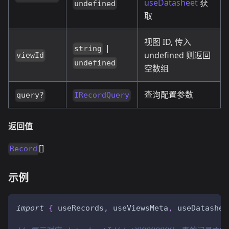
useDatasheet
获
undefined
取
视图 ID, 传入
|
string
undefined 则返回
viewId
undefined
空数组
查询配置参数
query?
IRecordQuery
返回值
[]
Record
示例
import
{
 useRecords
,
 useViewsMeta
,
 useDatashee